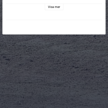
entreprenadarbeten där hög styrka, stabilitet och god 
Visa mer
kontroll vid lyft är viktigt.
Sprängmattelyften finns i längder från 
1,5 till 6 meter
, vilket 
gör det möjligt att välja utförande efter maskinstorlek och 
önskad räckvidd.
Modellen finns med 
S45, S50, S60, S70, S80 och B20-
fäste
 och är konstruerad för hög belastning och 
professionell användning.