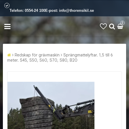
Telefon:
0554-24 100
E-post:
info@thorensikil.se
0
Redskap för grävmaskin
Sprängmattelyftar. 1,5 till 6
meter. S45, S50, S60, S70, S80, B20