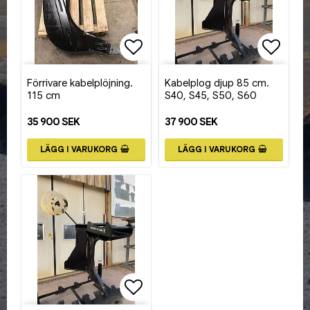
Lägg till i favoritlistan
Lägg ti
Förrivare kabelplöjning.
Kabelplog djup 85 cm.
115 cm
S40, S45, S50, S60
35 900 SEK
37 900 SEK
LÄGG I VARUKORG
LÄGG I VARUKORG