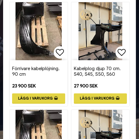
Lägg till i favoritlistan
Lägg ti
Förrivare kabelplöjning.
Kabelplog djup 70 cm.
90 cm
S40, S45, S50, S60
23 900 SEK
27 900 SEK
LÄGG I VARUKORG
LÄGG I VARUKORG