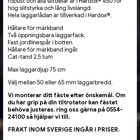
robust och alla slitdelar är i Hardox® 450 för
hög slitstyrka och lång livslängd.
Hela läggarlådan är tillverkad i Hardox®.
Hållare för märkband
Två öppningsbara läggarfack.
Fast jordlinespår i botten.
Hållare för märkband ingår.
Cat-tand 2,5 tum
Max läggardjup 75 cm
Välj mellan 50 eller 65 mm läggarbredd.
Vi monterar ditt fäste efter önskemål. Om
du har grip på din tiltrotator kan fästet
behöva justeras. ring oss gärna på 0554-
24100 så hjälper vi till.
FRAKT INOM SVERIGE INGÅR I PRISER.