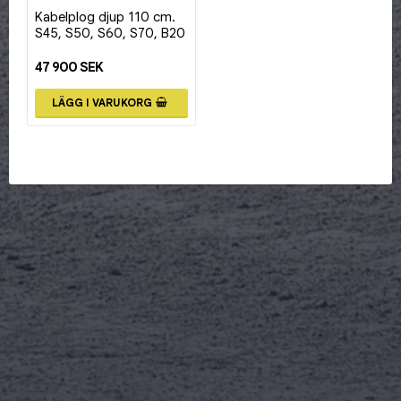
Lägg till i favoritlistan
Kabelplog djup 110 cm.
S45, S50, S60, S70, B20
47 900 SEK
LÄGG I VARUKORG