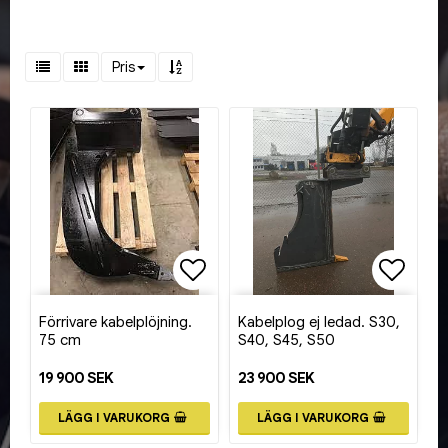
Pris
Lägg till i favoritlistan
Lägg ti
Förrivare kabelplöjning.
Kabelplog ej ledad. S30,
75 cm
S40, S45, S50
19 900 SEK
23 900 SEK
LÄGG I VARUKORG
LÄGG I VARUKORG