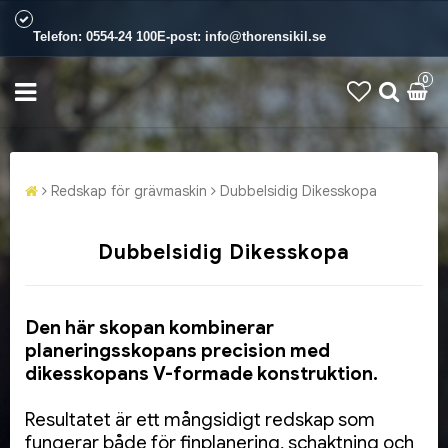
Telefon:
0554-24 100
E-post:
info@thorensikil.se
0
Redskap för grävmaskin
Dubbelsidig Dikesskopa
Dubbelsidig Dikesskopa
Den här skopan kombinerar
planeringsskopans precision med
dikesskopans V-formade konstruktion.
Resultatet är ett mångsidigt redskap som
fungerar både för finplanering, schaktning och