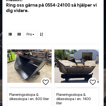
Ring oss gärna på 0554-24100 så hjälper vi
dig vidare.
Pris
Lägg till i favoritlistan
Lägg ti
Planeringsskopa &
Planeringsskopa &
dikesskopa i en. 800 liter
dikesskopa i en. 1400
liter