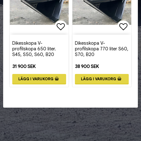
Lägg till i favoritlistan
Lägg ti
Dikesskopa V-
Dikesskopa V-
profilskopa 650 liter.
profilskopa 770 liter S60,
S45, S50, S60, B20
S70, B20
31 900 SEK
38 900 SEK
LÄGG I VARUKORG
LÄGG I VARUKORG