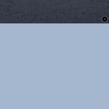
Thoréns i Kil
Allégatan 5
66533
Kil
info@thorensikil.se
Villkor & info