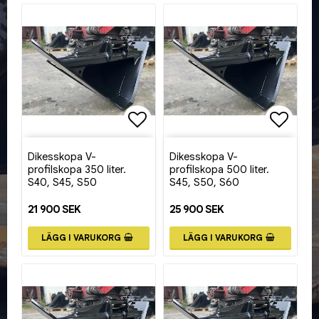
Lägg till i favoritlistan
Lägg ti
Dikesskopa V-
Dikesskopa V-
profilskopa 350 liter.
profilskopa 500 liter.
S40, S45, S50
S45, S50, S60
21 900 SEK
25 900 SEK
LÄGG I VARUKORG
LÄGG I VARUKORG