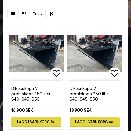
Pris
Lägg till i favoritlistan
Lägg ti
Dikesskopa V-
Dikesskopa V-
profilskopa 150 liter.
profilskopa 250 liter.
S40, S45, S50
S40, S45, S50
16 900 SEK
18 900 SEK
LÄGG I VARUKORG
LÄGG I VARUKORG