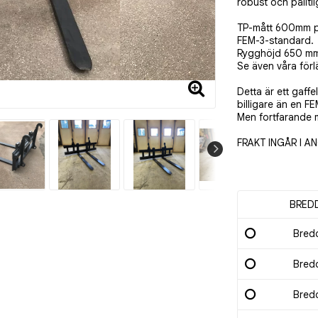
robust och pålitl
TP-mått 600mm p
FEM-3-standard.
Rygghöjd 650 m
Se även våra förl
Detta är ett gaff
billigare än en FE
Men fortfarande 
FRAKT INGÅR I AN
BRED
Bredd
Bredd
Bred