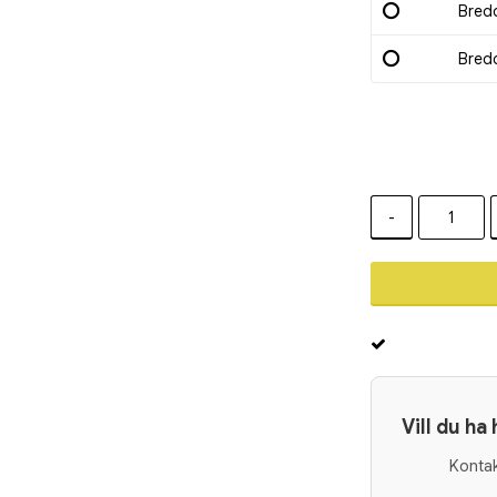
Bredd
Bred
-
Vill du ha
Kontak