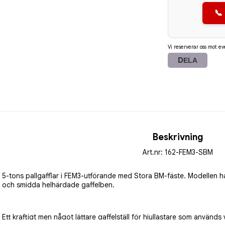
📞
Vi reserverar oss mot ev
DELA
Beskrivning
Art.nr: 162-FEM3-SBM
5-tons pallgafflar i FEM3-utförande med Stora BM-fäste. Modellen h
och smidda helhärdade gaffelben. 
Ett kraftigt men något lättare gaffelställ för hjullastare som används 