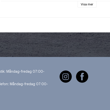
annat tungt gods.
Visa mer
utik: Måndag-fredag 07:00-
elefon: Måndag-fredag 07:00-