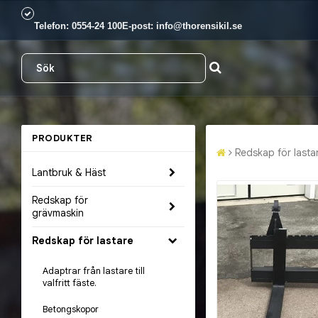
Telefon:
0554-24 100
E-post:
info@thorensikil.se
PRODUKTER
Redskap för lasta
Lantbruk & Häst
Redskap för
grävmaskin
Redskap för lastare
Adaptrar från lastare till
valfritt fäste.
Betongskopor