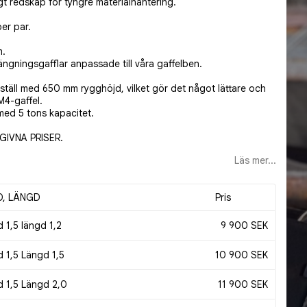
igt redskap för tyngre materialhantering.
er par.
m.
ängningsgafflar anpassade till våra gaffelben.
elställ med 650 mm rygghöjd, vilket gör det något lättare och
M4-gaffel.
med 5 tons kapacitet.
GIVNA PRISER.
Läs mer...
D, LÄNGD
Pris
 1,5 längd 1,2
9 900 SEK
 1,5 Längd 1,5
10 900 SEK
d 1,5 Längd 2,0
11 900 SEK