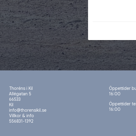
Thoréns i Kil
Öppettider b
Allégatan 5
16:00
66533
Öppettider t
Kil
16:00
info@thorensikil.se
Villkor & info
556831-1392