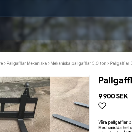
re
Pallgafflar Mekaniska
Mekaniska pallgafflar 5,0 ton
Pallgafflar
Pallgaf
9 900 SEK
Lägg till i
Våra pallgafflar 
Med smidda helhä