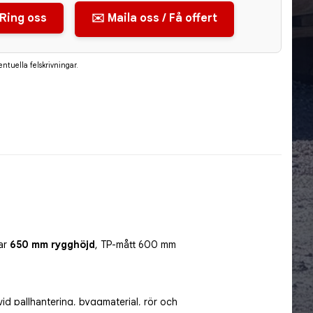
 Ring oss
✉️ Maila oss / Få offert
entuella felskrivningar.
ar 
650 mm rygghöjd
, TP-mått 600 mm 
vid pallhantering, byggmaterial, rör och 