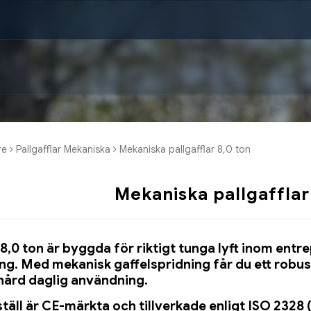
re
Pallgafflar Mekaniska
Mekaniska pallgafflar 8,0 ton
Mekaniska pallgafflar
 8,0 ton är byggda för riktigt tunga lyft inom entr
ng. Med mekanisk gaffelspridning får du ett robus
hård daglig användning.
lställ är CE-märkta och tillverkade enligt ISO 23