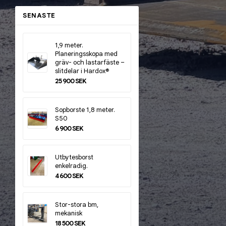
SENASTE
1,9 meter.
Planeringsskopa med
gräv- och lastarfäste –
slitdelar i Hardox®
25 900 SEK
Sopborste 1,8 meter.
S50
6 900 SEK
Utbytesborst
enkelradig.
4 600 SEK
Stor-stora bm,
mekanisk
18 500 SEK