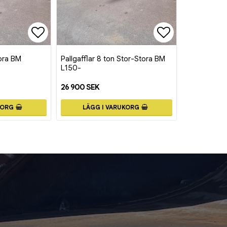
Lägg till i favoritlistan
Lägg till i fa
tora BM
Pallgafflar 8 ton Stor-Stora BM
L150-
26 900 SEK
KORG
LÄGG I VARUKORG