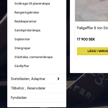
Snökrage till planerskopa
Rangeringskrokar
Redskapsramar
Pallgafflar 8 ton S
Sandspridarskopa.
17 900 SEK
Sopborstar
Stengrepar
LÄGG I VARU
Städraka, containerskrapa
Säcklyftar
Svetsfästen, Adaptrar
Tillbehör , Reservdelar
Fyndsidan