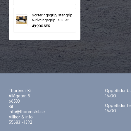
Sorteringsgrip, stengrip
& rivningsgrip TSG-35
49 900 SEK
Thoréns i Kil
Öppettider b
Allégatan 5
16:00
66533
Öppettider t
Kil
16:00
info@thorensikil.se
Villkor & info
556831-1392