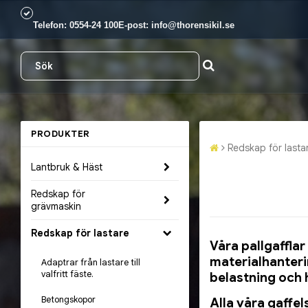
Telefon:
0554-24 100
E-post:
info@thorensikil.se
PRODUKTER
Redskap för lasta
Lantbruk & Häst
Redskap för
grävmaskin
Redskap för lastare
Våra pallgafflar
materialhanteri
Adaptrar från lastare till
valfritt fäste.
belastning och 
Betongskopor
Alla våra gaffe