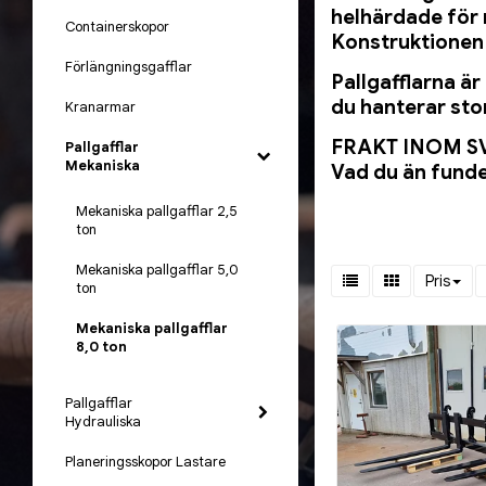
helhärdade för 
Containerskopor
Konstruktionen 
Förlängningsgafflar
Pallgafflarna är
du hanterar stor
Kranarmar
FRAKT INOM SV
Pallgafflar
Mekaniska
Vad du än funde
Mekaniska pallgafflar 2,5
ton
Mekaniska pallgafflar 5,0
Pris
ton
Mekaniska pallgafflar
8,0 ton
Pallgafflar
Hydrauliska
Planeringsskopor Lastare