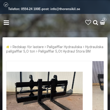
Telefon:
0554-24 100
E-post:
info@thorensikil.se
0
Redskap för lastare
Pallgafflar Hydrauliska
Hydrauliska
pallgafflar 5,0 ton
Pallgafflar 5,0t Hydraul Stora BM