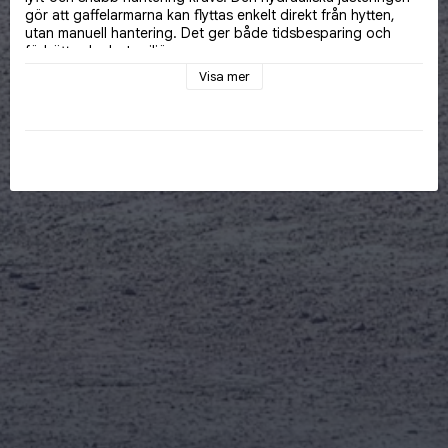
gör att gaffelarmarna kan flyttas enkelt direkt från hytten, 
utan manuell hantering. Det ger både tidsbesparing och 
förbättrad arbetsmiljö.
Visa mer
Alla våra pallgafflar är 
CE-märkta
 och uppfyller den 
internationella standarden 
ISO-2328
, vilket innebär att de är 
byggda enligt krav för säkerhet, passform och driftsäkerhet. 
Gaffelbenen är 
smidda och helhärdade
, vilket ger 
exceptionell styrka och lång livslängd även vid frekvent 
användning under hårda förhållanden.
Pallgafflarna är dimensionerade för en kapacitet på 
5 ton
, 
vilket gör dem till ett robust val för tyngre lyft inom bygg, 
lantbruk och industri.
Fördelar med våra pallgafflar 5 ton hydrauliska: