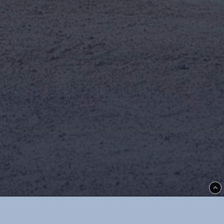
Hydraulisk gaffelspridning för smidig justering
CE-märkta & uppfyller ISO-2328
Smidda helhärdade gaffelben för lång livslängd
Kapacitet på 5 ton för tunga lyft
Lämpliga för entreprenad, industri & lantbruk