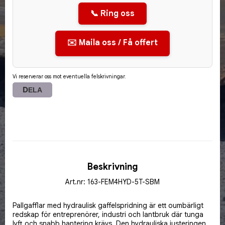
📞 Ring oss
✉️ Maila oss / Få offert
Vi reserverar oss mot eventuella felskrivningar.
DELA
Beskrivning
Art.nr: 163-FEM4HYD-5T-SBM
Pallgafflar med hydraulisk gaffelspridning är ett oumbärligt 
redskap för entreprenörer, industri och lantbruk där tunga 
lyft och snabb hantering krävs. Den hydrauliska justeringen 