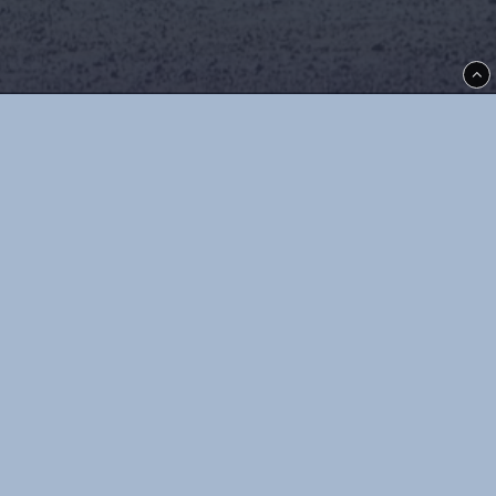
Thoréns i Kil
Allégatan 5
66533
Kil
info@thorensikil.se
Villkor & info
556831-1392