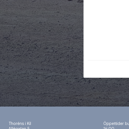
Thoréns i Kil
Öppettider b
Allégatan 5
16:00