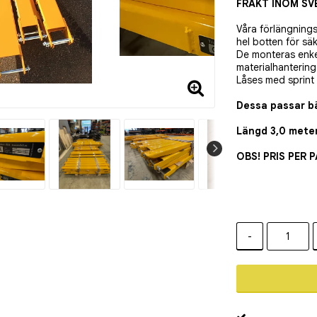
FRAKT INOM SVE
Våra förlängning
hel botten för sä
De monteras enkelt
materialhantering
Låses med sprint 
Dessa passar bä
Längd 3,0 meter
OBS! PRIS PER P
-