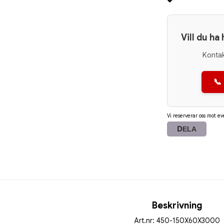
Vill du ha
Kontak
📞
Vi reserverar oss mot ev
DELA
Beskrivning
Art.nr: 450-150X60X3000