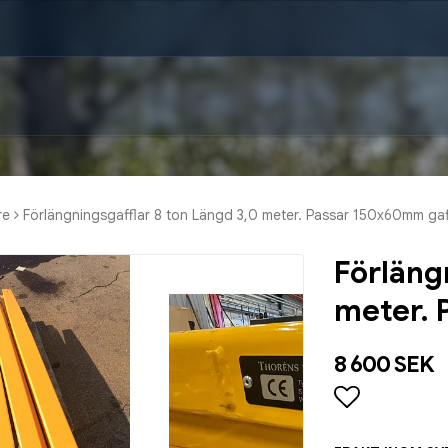
re
Förlängningsgafflar 8 ton Längd 3,0 meter. Passar 150x60mm ga
Förläng
meter. 
8 600 SEK
Lägg till i