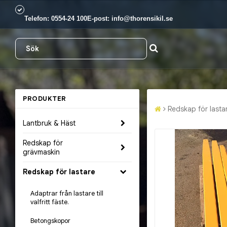
Telefon:
0554-24 100
E-post:
info@thorensikil.se
PRODUKTER
Redskap för lasta
Lantbruk & Häst
Redskap för
grävmaskin
Redskap för lastare
Adaptrar från lastare till
valfritt fäste.
Betongskopor