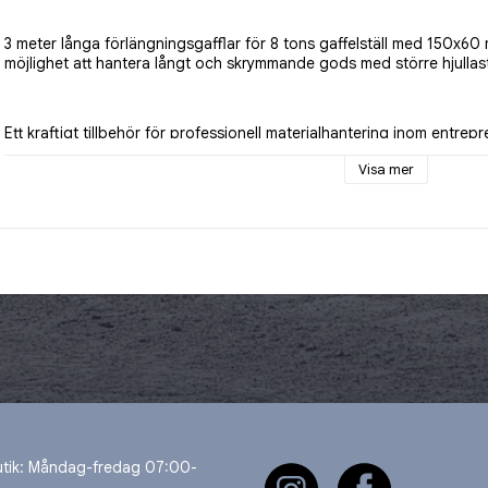
3 meter långa förlängningsgafflar för 8 tons gaffelställ med 150x60
möjlighet att hantera långt och skrymmande gods med större hjullas
Ett kraftigt tillbehör för professionell materialhantering inom entrep
standardgafflarnas längd inte räcker till.
Visa mer
utik: Måndag-fredag 07:00-