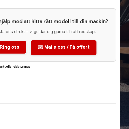
 hjälp med att hitta rätt modell till din maskin?
ta oss direkt – vi guidar dig gärna till rätt redskap.
 Ring oss
✉️ Maila oss / Få offert
entuella felskrivningar.