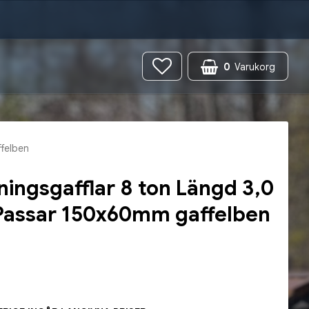
0
Varukorg
ffelben
ningsgafflar 8 ton Längd 3,0
Passar 150x60mm gaffelben
 favoritlistan