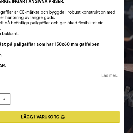
RIGE INGÅR I ANGIVNA PRISER.
sgafflar är CE-märkta och byggda i robust konstruktion med
ker hantering av längre gods.
 på befintliga pallgafflar och ger ökad flexibilitet vid
.
i bakkant.
st på pallgafflar som har 150x60 mm gaffelben.
.
AR.
Läs mer...
+
LÄGG I VARUKORG