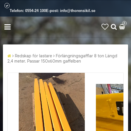
Telefon:
0554-24 100
E-post:
info@thorensikil.se
0
Redskap för lastare
Förlängningsgafflar 8 ton Längd
2,4 meter. Passar 150x60mm gaffelben