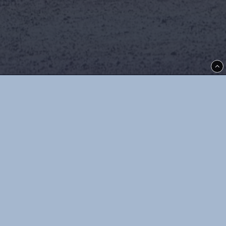
Thoréns i Kil
Allégatan 5
66533