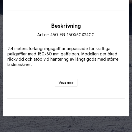
Beskrivning
Art.nr: 450-FG-150X60X2400
2,4 meters förlängningsgafflar anpassade för kraftiga 
pallgafflar med 150x60 mm gaffelben. Modellen ger ökad 
räckvidd och stöd vid hantering av långt gods med större 
lastmaskiner.
Visa mer
Förlängarna monteras på befintliga gaffelben och är 
avsedda för tung professionell materialhantering där hög 
kapacitet och robust konstruktion krävs.