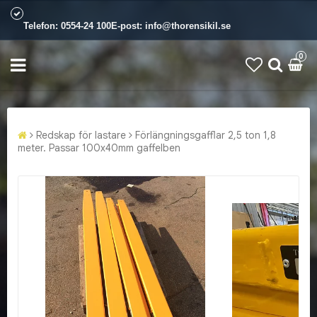
Telefon:
0554-24 100
E-post:
info@thorensikil.se
0
Redskap för lastare
Förlängningsgafflar 2,5 ton 1,8
meter. Passar 100x40mm gaffelben