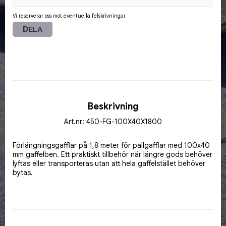
Vi reserverar oss mot eventuella felskrivningar.
DELA
Beskrivning
Art.nr: 450-FG-100X40X1800
Förlängningsgafflar på 1,8 meter för pallgafflar med 100x40 
mm gaffelben. Ett praktiskt tillbehör när längre gods behöver 
lyftas eller transporteras utan att hela gaffelstället behöver 
bytas.
Modellen är dimensionerad för 2,5 ton och har en robust 
konstruktion med hel botten. Förlängningsgafflarna är CE-
märkta och avsedda för professionell materialhantering inom 