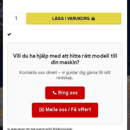
LÄGG I VARUKORG
Vill du ha hjälp med att hitta rätt modell till
din maskin?
Kontakta oss direkt – vi guidar dig gärna till rätt
redskap.
📞 Ring oss
✉️ Maila oss / Få offert
Vi reserverar oss mot eventuella felskrivningar.