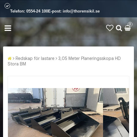
Telefon:
0554-24 100
E-post:
info@thorensikil.se
0
Redskap för lastare
3,05 Meter Planeringsskopa HD
Stora BM