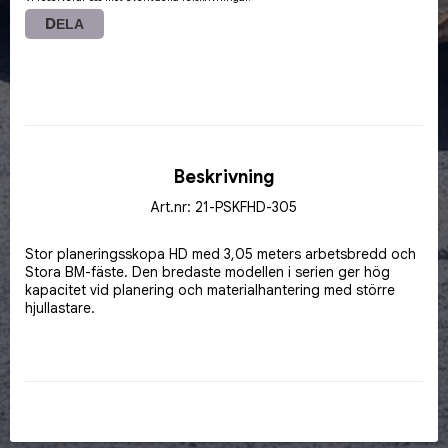
DELA
Beskrivning
Art.nr: 21-PSKFHD-305
Stor planeringsskopa HD med 3,05 meters arbetsbredd och 
Stora BM-fäste. Den bredaste modellen i serien ger hög 
kapacitet vid planering och materialhantering med större 
hjullastare.
Ett kraftigt redskap för väg-, mark- och anläggningsarbete 
där stora ytor ska bearbetas effektivt.