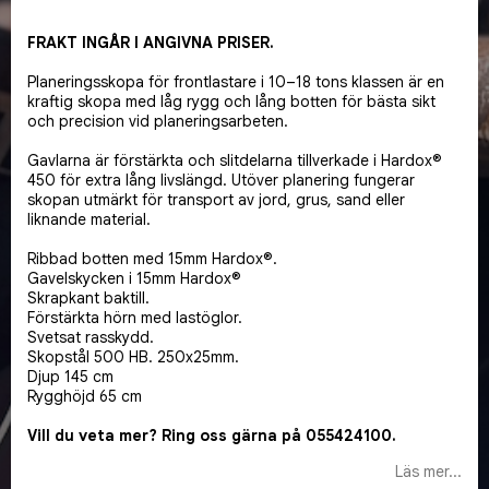
Lägg till i favoritlistan
FRAKT INGÅR I ANGIVNA PRISER.
Planeringsskopa för frontlastare i 10–18 tons klassen är en
kraftig skopa med låg rygg och lång botten för bästa sikt
och precision vid planeringsarbeten.
Gavlarna är förstärkta och slitdelarna tillverkade i Hardox®
450 för extra lång livslängd. Utöver planering fungerar
skopan utmärkt för transport av jord, grus, sand eller
liknande material.
Ribbad botten med 15mm Hardox®.
Gavelskycken i 15mm Hardox®
Skrapkant baktill.
Förstärkta hörn med lastöglor.
Svetsat rasskydd.
Skopstål 500 HB. 250x25mm.
Djup 145 cm
Rygghöjd 65 cm
Vill du veta mer? Ring oss gärna på 055424100.
Läs mer...