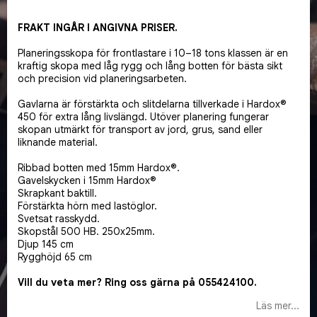
Lägg till i favoritlistan
FRAKT INGÅR I ANGIVNA PRISER.
Planeringsskopa för frontlastare i 10–18 tons klassen är en
kraftig skopa med låg rygg och lång botten för bästa sikt
och precision vid planeringsarbeten.
Gavlarna är förstärkta och slitdelarna tillverkade i Hardox®
450 för extra lång livslängd. Utöver planering fungerar
skopan utmärkt för transport av jord, grus, sand eller
liknande material.
Ribbad botten med 15mm Hardox®.
Gavelskycken i 15mm Hardox®
Skrapkant baktill.
Förstärkta hörn med lastöglor.
Svetsat rasskydd.
Skopstål 500 HB. 250x25mm.
Djup 145 cm
Rygghöjd 65 cm
Vill du veta mer? Ring oss gärna på 055424100.
Läs mer...