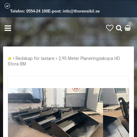
Telefon:
0554-24 100
E-post:
info@thorensikil.se
0
Redskap för lastare
2,95 Meter Planeringsskopa HD
Stora BM