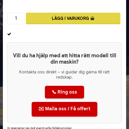
LÄGG I VARUKORG
Vill du ha hjälp med att hitta rätt modell till
din maskin?
Kontakta oss direkt – vi guidar dig gärna till rätt
redskap.
📞 Ring oss
✉️ Maila oss / Få offert
Vi reserverar oss mot eventuella felskrivningar.