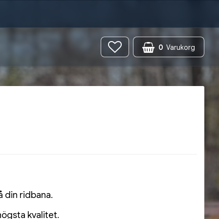
0
Varukorg
å din ridbana.
 högsta kvalitet.