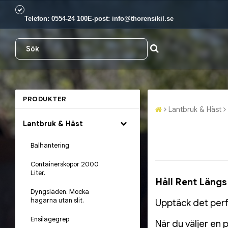
Telefon:
0554-24 100
E-post:
info@thorensikil.se
PRODUKTER
Lantbruk & Häst
Lantbruk & Häst
Balhantering
Containerskopor 2000
Liter.
Håll Rent Längs
Dyngsläden. Mocka
hagarna utan slit.
Upptäck det perfe
Ensilagegrep
När du väljer en p