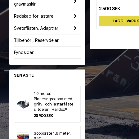
grävmaskin
2 500 SEK
Redskap för lastare
LÄGG I VARU
Svetsfästen, Adaptrar
Tillbehör , Reservdelar
Fyndsidan
SENASTE
1,9 meter.
Planeringsskopa med
gräv- och lastarfäste –
slitdelar i Hardox®
25 900 SEK
Sopborste 1,8 meter.
S50