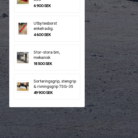
6 900 SEK
Utbytesborst
enkelradig.
4 600 SEK
Stor-stora bm,
mekanisk
18 500 SEK
Sorteringsgrip, stengrip
& rivningsgrip TSG-35
49 900 SEK